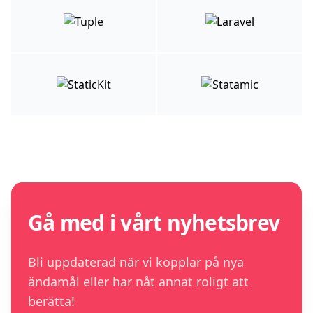
Gå med i vårt nyhetsbrev
Bli uppdaterad när vi kopplar på nya
ändamål eller har nåt annat roligt att
berätta!